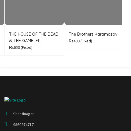
THE HOUSE OF THE DEAD
The Brothers Karamazov
C
& THE GAMBLER
₨400
(Fixed)
₨650
(Fixed)
Shantinagar
9860974717